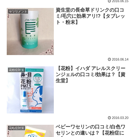
2016.06.15
資生堂の長命草ドリンクの口コ
サプリメント
ミ/毛穴に効果アリ!?【タブレッ
ト・粉末】
2016.06.14
【花粉】イハダ アレルスクリー
花粉症対策
ンジェルの口コミ/効果は？【資
生堂】
2016.03.20
ベビーワセリンの口コミ/白色ワ
花粉症対策
セリンとの違いは？【花粉症に