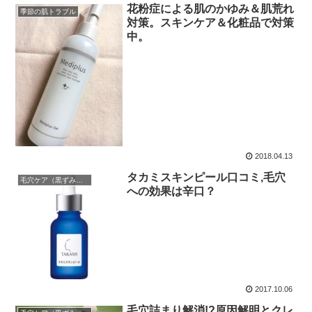
花粉症による肌のかゆみ＆肌荒れ
季節の肌トラブル
対策。スキンケア＆化粧品で対策
中。
2018.04.13
タカミスキンピール口コミ,毛穴
毛穴ケア（黒ずみ・開き・たるみ）
への効果は辛口？
2017.10.06
毛穴詰まり解消!?原因解明とクレ