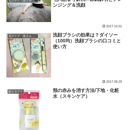
毛穴ケア（黒ずみ・開き・たるみ）
ンジング＆洗顔
2017.10.01
洗顔ブラシの効果は？ダイソー
毛穴ケア（黒ずみ・開き・たるみ）
（100均）洗顔ブラシの口コミと
使い方
2017.09.29
頬の赤みを消す方法/下地・化粧
肌トラブル
水（スキンケア）