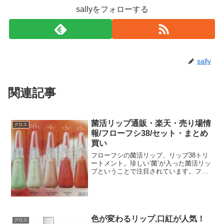
sallyをフォローする
sally
関連記事
菌活リップ通販・楽天・売り場情
グロス
報/フローフシ38/セット・まとめ
買い
フローフシの菌活リップ、リップ38トリ
ートメント。珍しい‘菌’が入った菌活リッ
プということで注目されています。フロ
ーフシは今までにない、新しい化粧品を
生み出すのがとても上手なブランドです
ね。#雑誌でもあちこちで紹介されていま
した。今まではマ...
色が変わるリップ,口紅が人気！
グロス