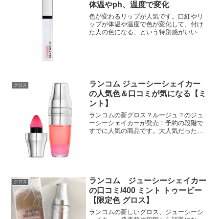
体温やph、温度で変化
色が変わるリップが人気です。口紅やリ
ップが体温や温度で色が変化して、付け
た人の色になる、という特別感がいいで
すね♪つける前とつけた後で微妙に色が変
わるものもありますし、透明のグロスが
濃いピンクになるなど結構色が変わるも
のもあります。なぜつけ...
ランコム ジューシーシェイカー
グロス
の人気色＆口コミが気になる【ミ
ント】
ランコムの新グロス？ルージュ？のジュ
ーシーシェイカーが発売！予約の段階で
すでに人気の商品です。大人気だった、
ジューシーチューブが新しく＆パワーア
ップして、ジューシーシェイカーになっ
た、ということのようですよ。☆ランコ
ム ジューシーシェイカー...
ランコム ジューシーシェイカー
グロス
の口コミ/400 ミント トゥービー
【限定色 グロス】
ランコムの新しいグロス、ジューシーシ