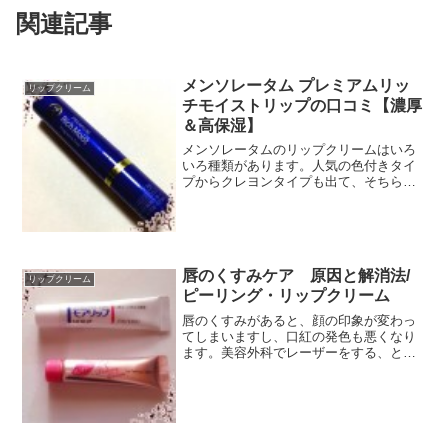
関連記事
メンソレータム プレミアムリッ
リップクリーム
チモイストリップの口コミ【濃厚
＆高保湿】
メンソレータムのリップクリームはいろ
いろ種類があります。人気の色付きタイ
プからクレヨンタイプも出て、そちらも
人気がありますね。（使ったら口コミし
ます）唇の荒れ対策用のリップもとにか
く種類も値段も豊富なメンソレータムの
リップクリーム。今回は‘...
唇のくすみケア 原因と解消法/
リップクリーム
ピーリング・リップクリーム
唇のくすみがあると、顔の印象が変わっ
てしまいますし、口紅の発色も悪くなり
ます。美容外科でレーザーをする、とい
う方法もありますが、レーザーはちょっ
と怖いと思う人、自分で改善できないか
な、と思っている人もいらっしゃるかと
思います。また、ちょっと...