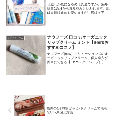
日差しが気になるのは真夏ですが、紫外
線量は5月から真夏並みといわれます。肌
は日焼け止めを使いますが、唇はケアを
忘れることも。気軽にUVケアするなら、
UVカット機能がついたリップクリームが
便利です。UVカット機能付きのリップク
リーム、増えてい...
ナウフーズ 口コミ/オーガニック
リップクリーム
リップクリーム ミント【iHerbお
すすめコスメ】
ナウフーズ(now）ソリューションズのオ
ーガニックリップクリーム。個人輸入が
簡単にできる【iHerb（アイハーブ）】で
購入しました。アイハーブだけじゃなく
国内の通販サイトや楽天などでも最近は
海外のサプリメントや化粧品が購入でき
ますね。ナウフ...
指先のひび割れがハンドクリームで治ら
ない!?原因と対策