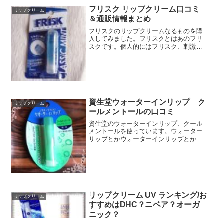
フリスク リップクリーム口コミ
リップクリーム
＆通販情報まとめ
フリスクのリップクリームなるものを購
入してみました。フリスクとはあのフリ
スクです。個人的にはフリスク、刺激が
強くて辛い！ってなることが多いので学
生のころ以来全然食べてません。。すっ
かりミンティア派だったりしていま
す・・笑ただ、このリップクリ...
資生堂ウォーターインリップ ク
リップクリーム
ールメントールの口コミ
資生堂のウォーターインリップ、クール
メントールを使っています。ウォーター
リップとかウォーターインリップとか
「ウォーター」が入った？うるおい重視
のリップって色々出てますけど、資生堂
のこのウォーターインリップのシリーズ
が好きです。資生堂ウォータ...
リップクリーム UV ランキング/お
リップクリーム
すすめはDHC？ニベア？オーガ
ニック？