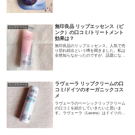
ーム。こちらも発売以降とっても人気で
す。ニベア クリームケア リップバーム
はちみつの香り2015年8月8日発売/7gホホ
バオイル、...
無印良品 リップエッセンス（ピ
リップクリーム
ンク）の口コミ/トリートメント
効果は？
無印良品のリップエッセンス。人気で売
り切れ続出という噂を聞きました。私は
全然知らなかったのですが、話題になっ
ていたのですね。ネットで情報を検索す
るとクリスチャンディオールのリップグ
ロス、マキシマイザーに似ているという
ことで？人気のようです。...
ラヴェーラ リップクリームの口
リップクリーム
コミ/ドイツのオーガニックコス
メ
ラヴェーラのベーシックリップクリーム
の口コミを紹介していきたいと思いま
す。ラヴェーラ（Lavera）はドイツのオ
ーガニックコスメブランド。海外ではオ
ーガニックコスメブランドも多いです
が、特にドイツのブランドとなると成分
的にも厳選されている！...