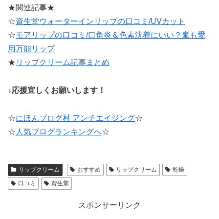
★関連記事★
☆
資生堂ウォーターインリップの口コミ/UVカット
☆
モアリップの口コミ/口角炎＆色素沈着にいい？嵐も愛
用万能リップ
★
リップクリーム記事まとめ
↓応援宜しくお願いします！
☆
にほんブログ村 アンチエイジング
☆
☆
人気ブログランキングへ
☆
リップクリーム
おすすめ
リップクリーム
乾燥
口コミ
資生堂
スポンサーリンク