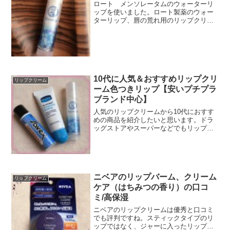
ロート メンソレータムのウォーターリ
ップを使いました。ロート製薬のウォー
ターリップ、唇の荒れ用のリップクリー
ムの他に色付きタイプもあって、種類が
豊富ですね。ウォーターリップの色付き
タイプも人気ですよ♪⇒メンソレータム色
付きリップ/ウォーター...
10代に人気＆おすすめリップクリ
リップクリーム
ーム色つきリップ【安いプチプラ
ブランド中心】
人気のリップクリームから10代におすす
めの商品を紹介したいと思います。ドラ
ッグストアやスーパーなどでもリップっ
て沢山ありますよね。どれを使用して
も、もちろんいいと思うのですが、やは
り10代向けの商品もありますし、逆に年
齢が上の方に向けた商品...
ニベアのリップバーム、クリーム
リップクリーム
ケア（はちみつの香り）の口コ
ミ/高保湿
ニベアのリップクリームは優秀と口コミ
でも評判ですね。スティックタイプのリ
ップではなく、ジャーに入ったリップバ